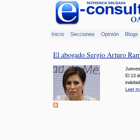
Inicio
Secciones
Opinión
Blogs
El abogado Sergio Arturo Ramí
Jueves,
El 13 d
indebid
Leer m
Suscribirse a RSS - Sergio Arturo Ramírez