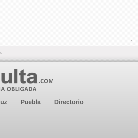
.
s
ruz
Puebla
Directorio