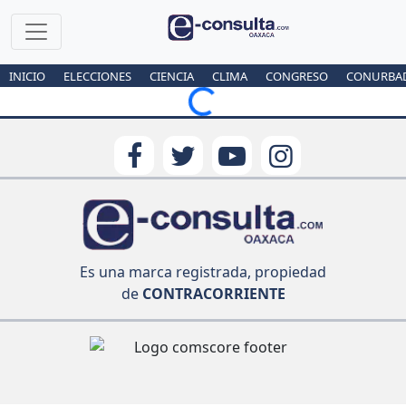
INICIO
ELECCIONES
CIENCIA
CLIMA
CONGRESO
CONURBA
Loading...
Es una marca registrada, propiedad
de
CONTRACORRIENTE