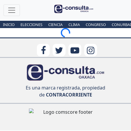
INICIO
ELECCIONES
CIENCIA
CLIMA
CONGRESO
CONURBA
Loading...
Es una marca registrada, propiedad
de
CONTRACORRIENTE