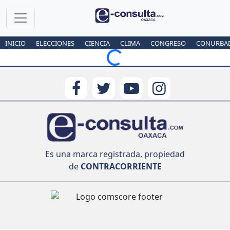
INICIO
ELECCIONES
CIENCIA
CLIMA
CONGRESO
CONURBA
Loading...
Es una marca registrada, propiedad
de
CONTRACORRIENTE