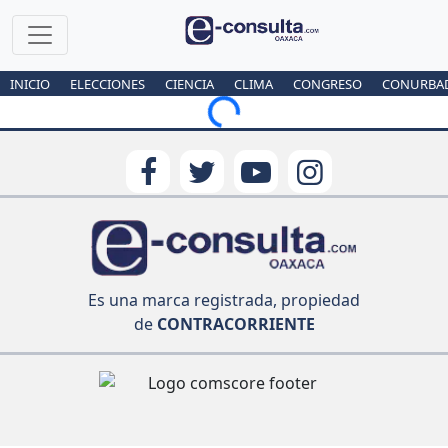
INICIO
ELECCIONES
CIENCIA
CLIMA
CONGRESO
CONURBA
Loading...
Es una marca registrada, propiedad
de
CONTRACORRIENTE