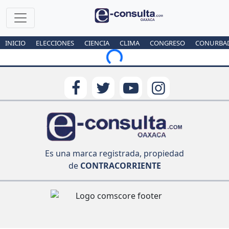
INICIO
ELECCIONES
CIENCIA
CLIMA
CONGRESO
CONURBA
Loading...
Es una marca registrada, propiedad
de
CONTRACORRIENTE