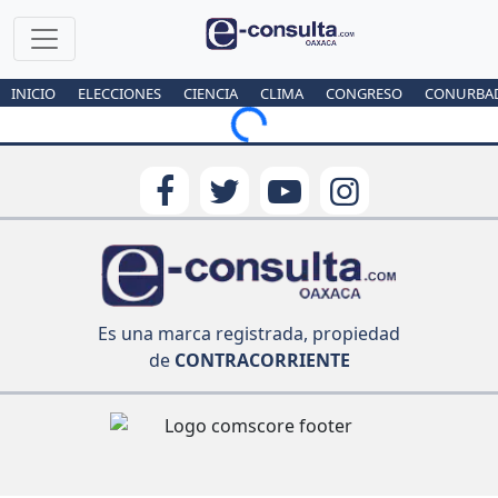
INICIO
ELECCIONES
CIENCIA
CLIMA
CONGRESO
CONURBA
Loading...
Es una marca registrada, propiedad
de
CONTRACORRIENTE