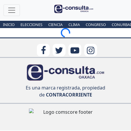
INICIO
ELECCIONES
CIENCIA
CLIMA
CONGRESO
CONURBA
Loading...
Es una marca registrada, propiedad
de
CONTRACORRIENTE