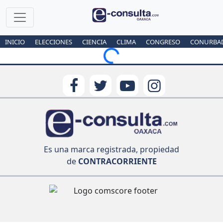
INICIO
ELECCIONES
CIENCIA
CLIMA
CONGRESO
CONURBA
Loading...
Es una marca registrada, propiedad
de
CONTRACORRIENTE