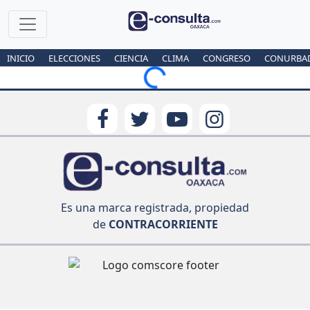
INICIO
ELECCIONES
CIENCIA
CLIMA
CONGRESO
CONURBA
Loading...
Es una marca registrada, propiedad
de
CONTRACORRIENTE