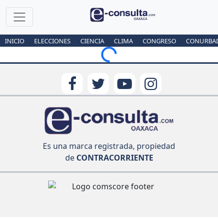
INICIO
ELECCIONES
CIENCIA
CLIMA
CONGRESO
CONURBA
Loading...
Es una marca registrada, propiedad
de
CONTRACORRIENTE