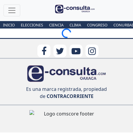
INICIO
ELECCIONES
CIENCIA
CLIMA
CONGRESO
CONURBA
Loading...
Es una marca registrada, propiedad
de
CONTRACORRIENTE