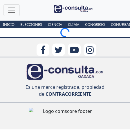
INICIO
ELECCIONES
CIENCIA
CLIMA
CONGRESO
CONURBA
Loading...
Es una marca registrada, propiedad
de
CONTRACORRIENTE