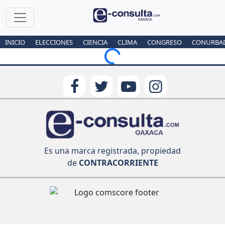
INICIO
ELECCIONES
CIENCIA
CLIMA
CONGRESO
CONURBA
Loading...
Es una marca registrada, propiedad
de
CONTRACORRIENTE