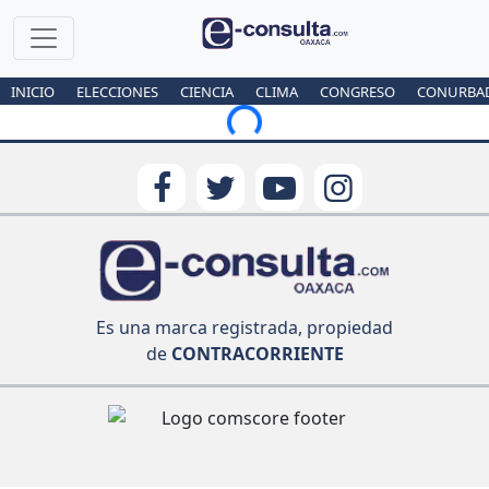
INICIO
ELECCIONES
CIENCIA
CLIMA
CONGRESO
CONURBA
Loading...
Es una marca registrada, propiedad
de
CONTRACORRIENTE