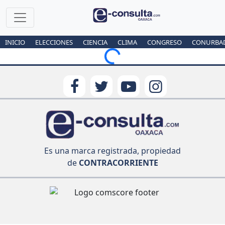
INICIO
ELECCIONES
CIENCIA
CLIMA
CONGRESO
CONURBA
Loading...
Es una marca registrada, propiedad
de
CONTRACORRIENTE