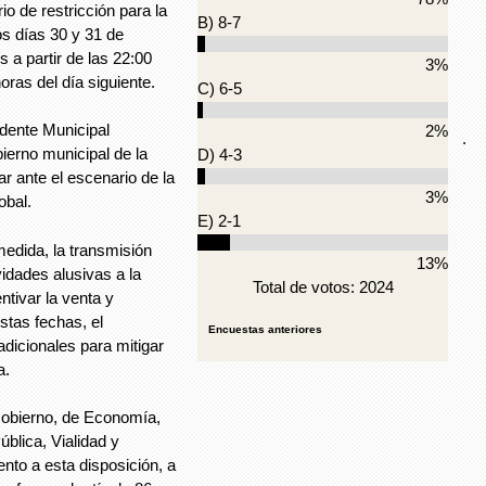
io de restricción para la
B) 8-7
s días 30 y 31 de
 a partir de las 22:00
3%
oras del día siguiente.
C) 6-5
idente Municipal
2%
.
ierno municipal de la
D) 4-3
r ante el escenario de la
3%
obal.
E) 2-1
edida, la transmisión
13%
vidades alusivas a la
Total de votos: 2024
tivar la venta y
stas fechas, el
Encuestas anteriores
icionales para mitigar
a.
 Gobierno, de Economía,
blica, Vialidad y
nto a esta disposición, a