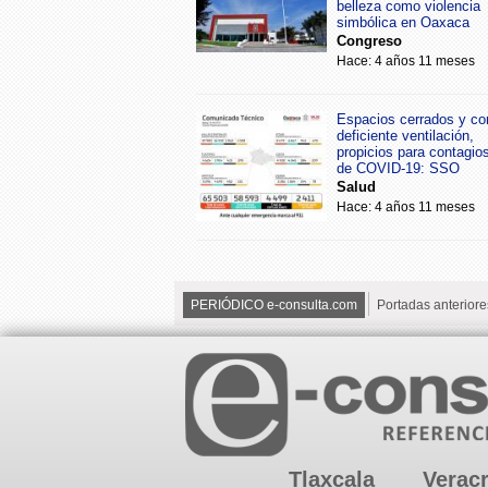
belleza como violencia
simbólica en Oaxaca
Congreso
Hace: 4 años 11 meses
Espacios cerrados y co
deficiente ventilación,
propicios para contagio
de COVID-19: SSO
Salud
Hace: 4 años 11 meses
PERIÓDICO e-consulta.com
Portadas anteriore
Tlaxcala
Verac