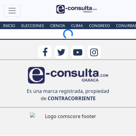
INICIO
ELECCIONES
CIENCIA
CLIMA
CONGRESO
CONURBA
Loading...
Es una marca registrada, propiedad
de
CONTRACORRIENTE