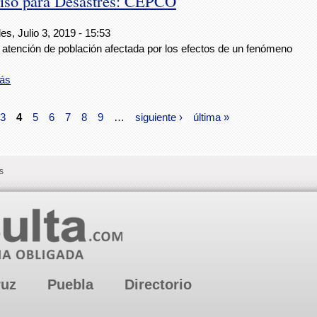
miso para Desastres: CEPCO
es, Julio 3, 2019 - 15:53
 atención de población afectada por los efectos de un fenómeno
.
ás
3
4
5
6
7
8
9
…
siguiente ›
última »
s
ruz
Puebla
Directorio