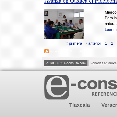
Avanza en Oaxaca el Fideico
Miércol
Para la
natural
Leer m
« primera
‹ anterior
1
2
Suscribirse a RSS - CEPCO
PERIÓDICO e-consulta.com
Portadas anteriore
Tlaxcala
Verac