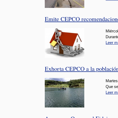
Emite CEPCO recomendaciones 
Miércol
Durant
Leer m
Exhorta CEPCO a la población
Martes,
Que se
Leer m