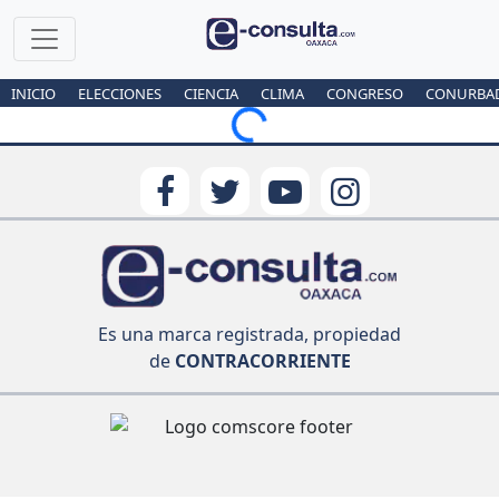
INICIO
ELECCIONES
CIENCIA
CLIMA
CONGRESO
CONURBA
Loading...
Es una marca registrada, propiedad
de
CONTRACORRIENTE