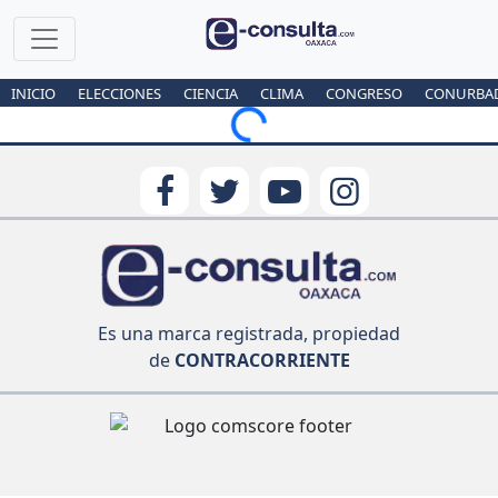
INICIO
ELECCIONES
CIENCIA
CLIMA
CONGRESO
CONURBA
Loading...
Es una marca registrada, propiedad
de
CONTRACORRIENTE