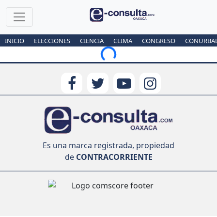
INICIO
ELECCIONES
CIENCIA
CLIMA
CONGRESO
CONURBA
Loading...
Es una marca registrada, propiedad
de
CONTRACORRIENTE