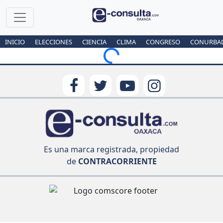
INICIO
ELECCIONES
CIENCIA
CLIMA
CONGRESO
CONURBA
Loading...
Es una marca registrada, propiedad
de
CONTRACORRIENTE