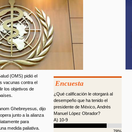
alud (OMS) pidió el
Encuesta
as vacunas contra el
 los objetivos de
¿Qué calificación le otorgará al
países.
desempeño que ha tenido el
presidente de México, Andrés
hanom Ghebreyesus, dijo
Manuel López Obrador?
era junto a la alianza
A) 10-9
diatamente para
una medida paliativa.
78%