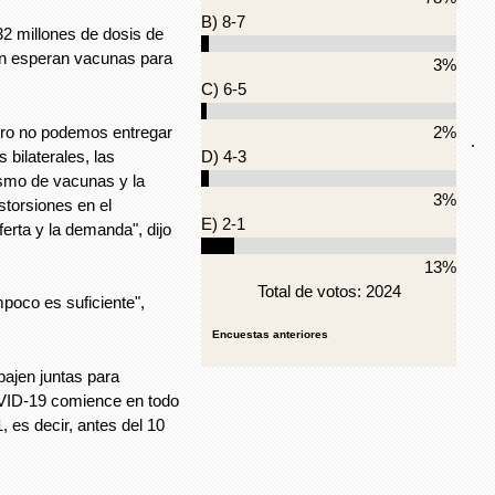
B) 8-7
 millones de dosis de
ún esperan vacunas para
3%
.
C) 6-5
ero no podemos entregar
2%
.
bilaterales, las
D) 4-3
lismo de vacunas y la
3%
torsiones en el
E) 2-1
rta y la demanda", dijo
13%
Total de votos: 2024
poco es suficiente",
Encuestas anteriores
bajen juntas para
OVID-19 comience en todo
 es decir, antes del 10