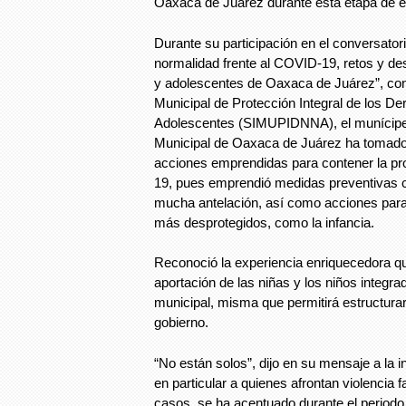
Oaxaca de Juárez durante esta etapa de e
Durante su participación en el conversatori
normalidad frente al COVID-19, retos y des
y adolescentes de Oaxaca de Juárez”, co
Municipal de Protección Integral de los D
Adolescentes (SIMUPIDNNA), el munícipe
Municipal de Oaxaca de Juárez ha tomado 
acciones emprendidas para contener la p
19, pues emprendió medidas preventivas c
mucha antelación, así como acciones para
más desprotegidos, como la infancia.
Reconoció la experiencia enriquecedora qu
aportación de las niñas y los niños inte
municipal, misma que permitirá estructura
gobierno.
“No están solos”, dijo en su mensaje a la i
en particular a quienes afrontan violencia f
casos, se ha acentuado durante el periodo