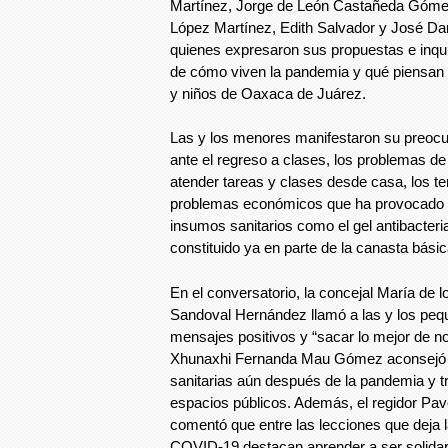
Martínez, Jorge de León Castañeda Góme
López Martínez, Edith Salvador y José Dan
quienes expresaron sus propuestas e inqui
de cómo viven la pandemia y qué piensan d
y niños de Oaxaca de Juárez.
Las y los menores manifestaron su preocu
ante el regreso a clases, los problemas de
atender tareas y clases desde casa, los t
problemas económicos que ha provocado l
insumos sanitarios como el gel antibacter
constituido ya en parte de la canasta bási
En el conversatorio, la concejal María de
Sandoval Hernández llamó a las y los peq
mensajes positivos y “sacar lo mejor de no
Xhunaxhi Fernanda Mau Gómez aconsejó 
sanitarias aún después de la pandemia y tr
espacios públicos. Además, el regidor P
comentó que entre las lecciones que deja 
COVID-19 destacan aprender a ser solidario