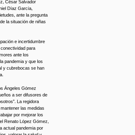
z, César Salvador
iel Díaz García,
etudes, ante la pregunta
e la situación de niñas
pación e incertidumbre
 conectividad para
emores ante los
a pandemia y que los
ial y cubrebocas se han
ca.
 los Ángeles Gómez
ueños a ser difusores de
sotros”. La regidora
mantener las medidas
abajar por mejorar los
avel Renato López Gómez,
la actual pandemia por
s, valorar la salud y