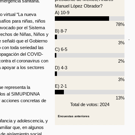
mergencia sanitaria.
Manuel López Obrador?
A) 10-9
o virtual “La nueva
afíos para niñas, niños
78%
nvocado por el Sistema
B) 8-7
erechos de Niñas, Niños y
.
 señaló que el Gobierno
3%
con toda seriedad las
C) 6-5
ropagación del COVID-
ontra el coronavirus con
2%
 apoyar a los sectores
D) 4-3
3%
E) 2-1
e representa la
grados al SIMUPIDNNA
13%
r acciones concretas de
Total de votos: 2024
Encuestas anteriores
nfancia y adolescencia, y
amiliar que, en algunos
 de aislamiento social.