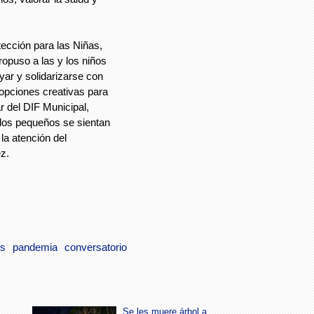
tección para las Niñas,
opuso a las y los niños
yar y solidarizarse con
opciones creativas para
ar del DIF Municipal,
los pequeños se sientan
la atención del
z.
os
pandemia
conversatorio
Se les muere árbol a