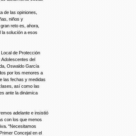
a de las opiniones,
ñas, niños y
 gran reto es, ahora,
 la solución a esos
a Local de Protección
y Adolescentes del
eda, Oswaldo García
dos por los menores a
te las fechas y medidas
 clases, así como las
es ante la dinámica
dremos adelante e insistió
ias con los que menos
tiva. “Necesitamos
l Primer Concejal en el