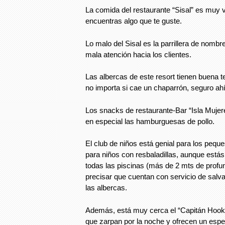
La comida del restaurante “Sisal” es muy 
encuentras algo que te guste.
Lo malo del Sisal es la parrillera de nombr
mala atención hacia los clientes.
Las albercas de este resort tienen buena t
no importa si cae un chaparrón, seguro ah
Los snacks de restaurante-Bar “Isla Mujere
en especial las hamburguesas de pollo.
El club de niños está genial para los peque
para niños con resbaladillas, aunque está
todas las piscinas (más de 2 mts de profu
precisar que cuentan con servicio de salv
las albercas.
Además, está muy cerca el “Capitán Hook”
que zarpan por la noche y ofrecen un espe