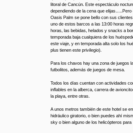
litoral de Cancún. Este espectáculo noctur
dependiendo de la cena que elijas…..Pero o
Oasis Palm se pone bello con sus clientes 
uno de estos barcos a las 13:00 horas reg
horas, las bebidas, helados y snacks a bo
temporada baja cualquiera de los huéspede
este viaje, y en temporada alta solo los h
plus tienen este privilegio).
Para los chavos hay una zona de juegos la 
futbolitos, además de juegos de mesa.
Todos los días cuentan con actividades co
inflables en la alberca, carrera de avioncit
la playa, entre otras.
A unos metros también de este hotel se e
hidráulico giratorio, o bien puedes ahí mism
sky o bien alguno de los helicópteros par