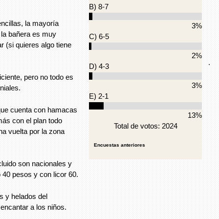
B) 8-7
ncillas, la mayoría
3%
 la bañera es muy
C) 6-5
r (si quieres algo tiene
2%
.
D) 4-3
iciente, pero no todo es
3%
niales.
E) 2-1
y que cuenta con hamacas
13%
más con el plan todo
Total de votos: 2024
na vuelta por la zona
Encuestas anteriores
cluido son nacionales y
 40 pesos y con licor 60.
s y helados del
encantar a los niños.