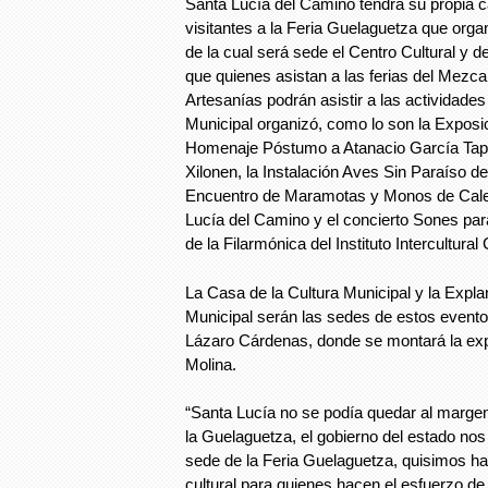
Santa Lucía del Camino tendrá su propia car
visitantes a la Feria Guelaguetza que organ
de la cual será sede el Centro Cultural y 
que quienes asistan a las ferias del Mezcal
Artesanías podrán asistir a las actividade
Municipal organizó, como lo son la Exposic
Homenaje Póstumo a Atanacio García Tapi
Xilonen, la Instalación Aves Sin Paraíso d
Encuentro de Maramotas y Monos de Cale
Lucía del Camino y el concierto Sones pa
de la Filarmónica del Instituto Intercultura
La Casa de la Cultura Municipal y la Expla
Municipal serán las sedes de estos evento
Lázaro Cárdenas, donde se montará la ex
Molina.
“Santa Lucía no se podía quedar al margen
la Guelaguetza, el gobierno del estado nos 
sede de la Feria Guelaguetza, quisimos ha
cultural para quienes hacen el esfuerzo de