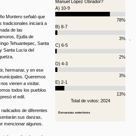
Manuel López Obrador?
A) 10-9
taño Montero señaló que
78%
 tradicionales iniciará a
B) 8-7
rmada de las
amoros, Ejutla de
3%
.
ingo Tehuantepec, Santa
C) 6-5
y Santa Lucía del
guetza.
2%
D) 4-3
ir, hermanar, y en ese
3%
s municipales. Queremos
E) 2-1
nos vienen a visitar.
emos todos los pueblos
13%
resó el edil.
Total de votos: 2024
 radicados de diferentes
Encuestas anteriores
sentarán sus danzas,
or mencionar algunos.