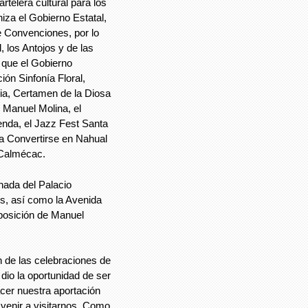
telera cultural para los
iza el Gobierno Estatal,
de Convenciones, por lo
, los Antojos y de las
s que el Gobierno
ión Sinfonía Floral,
a, Certamen de la Diosa
e Manuel Molina, el
nda, el Jazz Fest Santa
ra Convertirse en Nahual
l Calmécac.
nada del Palacio
s, así como la Avenida
posición de Manuel
 de las celebraciones de
dio la oportunidad de ser
cer nuestra aportación
 venir a visitarnos. Como