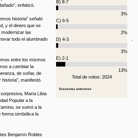
B) 8-7
añado”, enfatizó.
3%
emos historia” señaló
C) 6-5
d, y el dinero que se
 modernizar las
2%
renovar todo el alumbrado
.
D) 4-3
3%
E) 2-1
giremos entre los mismos
amos a cambiar la
13%
peranza, de soñar, de
Total de votos: 2024
 historia”, manifestó.
Encuestas anteriores
sorpresiva, María Libia
dad Popular a la
Camino, se sumó a la
forma simbólica la
ntes Benjamín Robles