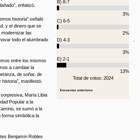
B) 8-7
añado”, enfatizó.
3%
emos historia” señaló
C) 6-5
d, y el dinero que se
 modernizar las
2%
renovar todo el alumbrado
.
D) 4-3
3%
E) 2-1
giremos entre los mismos
amos a cambiar la
13%
peranza, de soñar, de
Total de votos: 2024
 historia”, manifestó.
Encuestas anteriores
sorpresiva, María Libia
dad Popular a la
Camino, se sumó a la
forma simbólica la
ntes Benjamín Robles