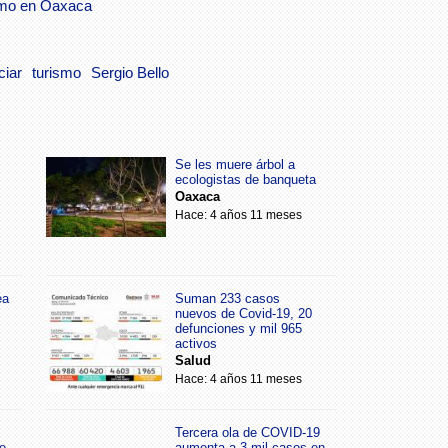
rismo en Oaxaca
ciar
turismo
Sergio Bello
Se les muere árbol a
ecologistas de banqueta
Oaxaca
Hace: 4 años 11 meses
ea
Suman 233 casos
nuevos de Covid-19, 20
defunciones y mil 965
activos
Salud
Hace: 4 años 11 meses
Tercera ola de COVID-19
e
aumenta a 3 mil casos en