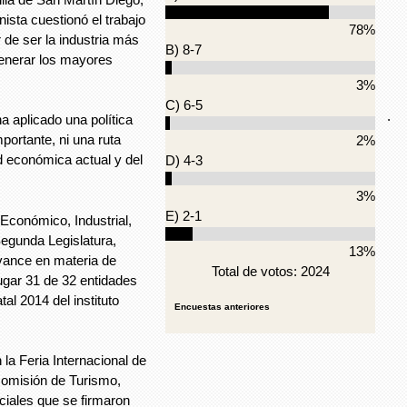
nista cuestionó el trabajo
78%
 de ser la industria más
B) 8-7
 generar los mayores
3%
C) 6-5
.
 aplicado una política
mportante, ni una ruta
2%
ad económica actual y del
D) 4-3
3%
E) 2-1
 Económico, Industrial,
egunda Legislatura,
13%
avance en materia de
Total de votos: 2024
ugar 31 de 32 entidades
al 2014 del instituto
Encuestas anteriores
la Feria Internacional de
 comisión de Turismo,
rciales que se firmaron