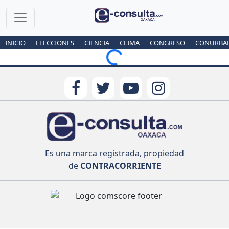
INICIO
ELECCIONES
CIENCIA
CLIMA
CONGRESO
CONURBA
Loading...
Es una marca registrada, propiedad
de
CONTRACORRIENTE