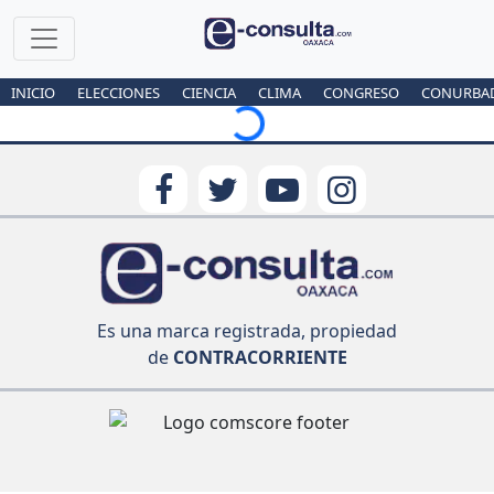
INICIO
ELECCIONES
CIENCIA
CLIMA
CONGRESO
CONURBA
Loading...
Es una marca registrada, propiedad
de
CONTRACORRIENTE