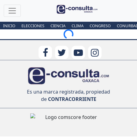
INICIO
ELECCIONES
CIENCIA
CLIMA
CONGRESO
CONURBA
Loading...
Es una marca registrada, propiedad
de
CONTRACORRIENTE