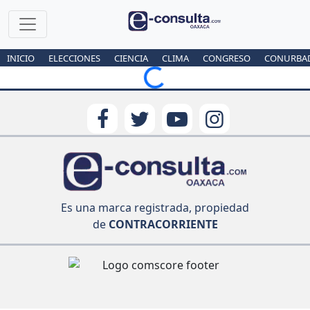
INICIO
ELECCIONES
CIENCIA
CLIMA
CONGRESO
CONURBA
Loading...
Es una marca registrada, propiedad
de
CONTRACORRIENTE