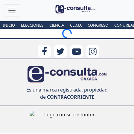
INICIO
ELECCIONES
CIENCIA
CLIMA
CONGRESO
CONURBA
Loading...
Es una marca registrada, propiedad
de
CONTRACORRIENTE