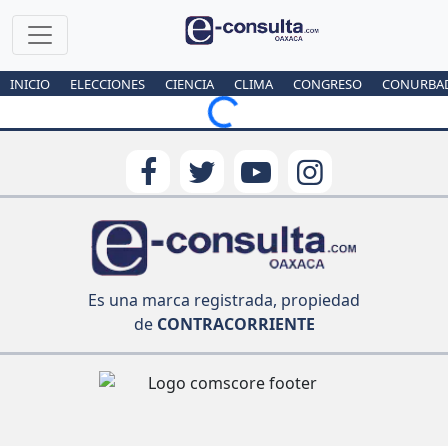
INICIO
ELECCIONES
CIENCIA
CLIMA
CONGRESO
CONURBA
Loading...
Es una marca registrada, propiedad
de
CONTRACORRIENTE