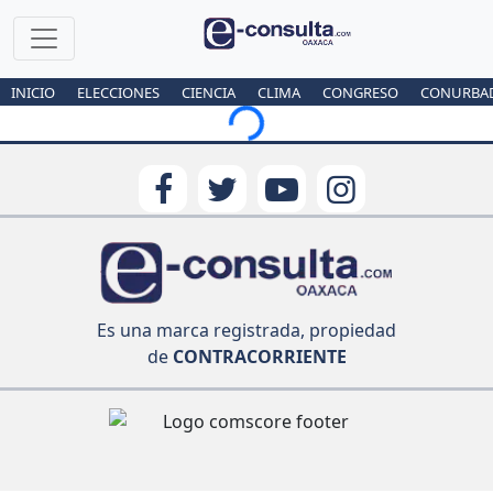
INICIO
ELECCIONES
CIENCIA
CLIMA
CONGRESO
CONURBA
Loading...
Es una marca registrada, propiedad
de
CONTRACORRIENTE