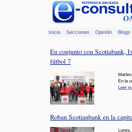
Inicio
Secciones
Opinión
Blogs
En conjunto con Scotiabank, I
fútbol 7
Martes
En la u
Leer m
Roban Scotianbank en la capit
Lunes,