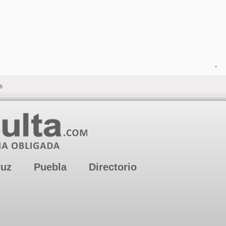
.
s
ruz
Puebla
Directorio