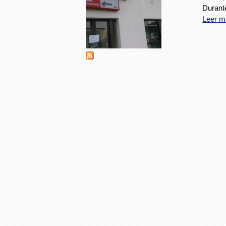
Durant
Leer m
Suscribirse a RSS - Scotianbank