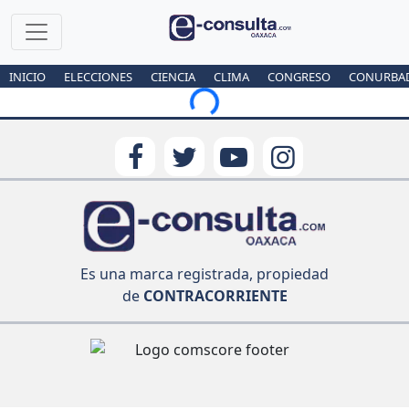
INICIO
ELECCIONES
CIENCIA
CLIMA
CONGRESO
CONURBA
Loading...
Es una marca registrada, propiedad
de
CONTRACORRIENTE