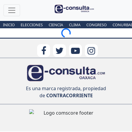
INICIO
ELECCIONES
CIENCIA
CLIMA
CONGRESO
CONURBA
Loading...
Es una marca registrada, propiedad
de
CONTRACORRIENTE