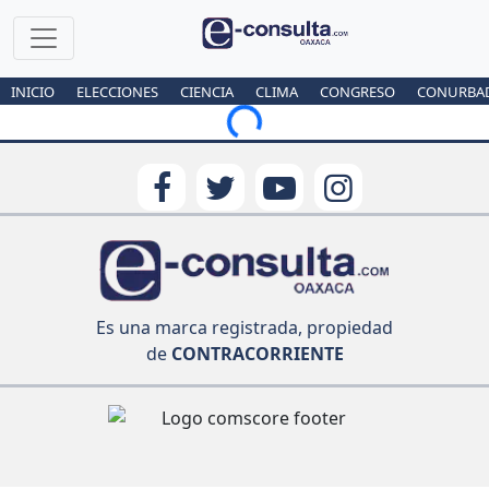
INICIO
ELECCIONES
CIENCIA
CLIMA
CONGRESO
CONURBA
Loading...
Es una marca registrada, propiedad
de
CONTRACORRIENTE