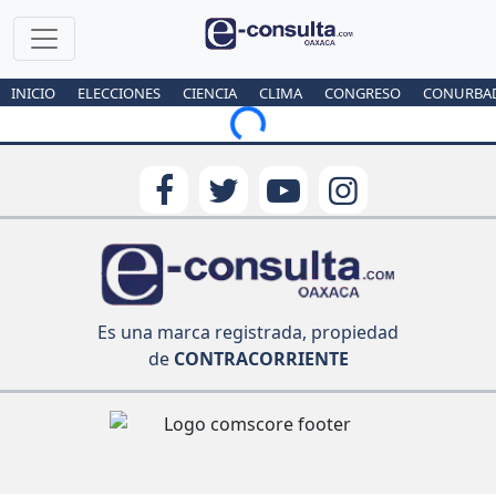
INICIO
ELECCIONES
CIENCIA
CLIMA
CONGRESO
CONURBA
Loading...
Es una marca registrada, propiedad
de
CONTRACORRIENTE