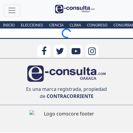
INICIO
ELECCIONES
CIENCIA
CLIMA
CONGRESO
CONURBA
Loading...
Es una marca registrada, propiedad
de
CONTRACORRIENTE