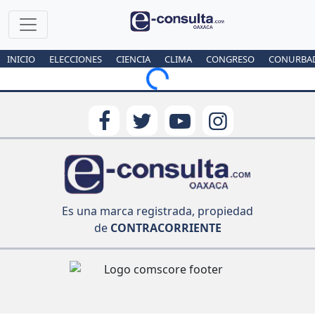
INICIO
ELECCIONES
CIENCIA
CLIMA
CONGRESO
CONURBA
Loading...
Es una marca registrada, propiedad
de
CONTRACORRIENTE