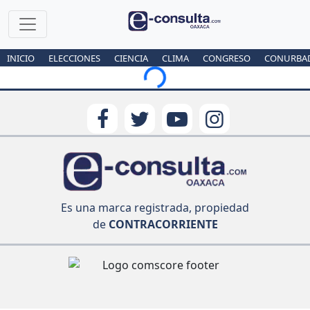
INICIO
ELECCIONES
CIENCIA
CLIMA
CONGRESO
CONURBA
Loading...
Es una marca registrada, propiedad
de
CONTRACORRIENTE