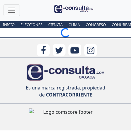
INICIO
ELECCIONES
CIENCIA
CLIMA
CONGRESO
CONURBA
Loading...
Es una marca registrada, propiedad
de
CONTRACORRIENTE