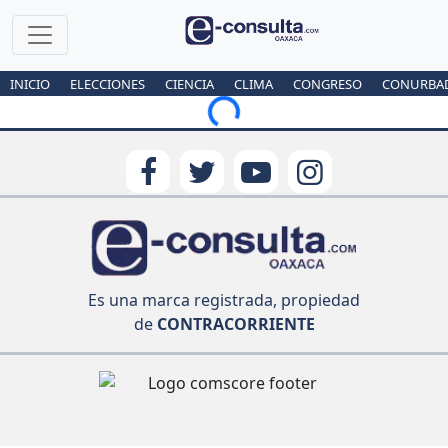
INICIO
ELECCIONES
CIENCIA
CLIMA
CONGRESO
CONURBA
Loading...
Es una marca registrada, propiedad
de
CONTRACORRIENTE