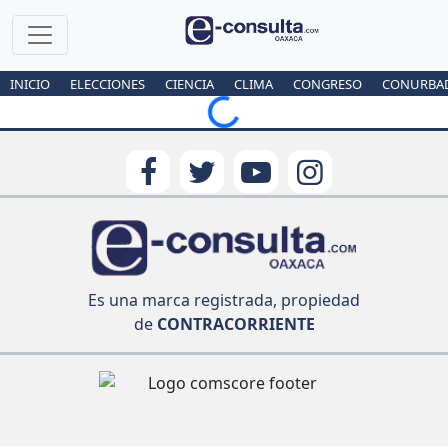
INICIO
ELECCIONES
CIENCIA
CLIMA
CONGRESO
CONURBA
Loading...
Es una marca registrada, propiedad
de
CONTRACORRIENTE