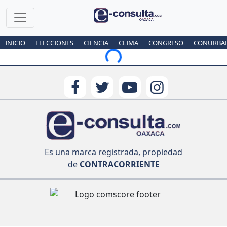
INICIO
ELECCIONES
CIENCIA
CLIMA
CONGRESO
CONURBA
Loading...
Es una marca registrada, propiedad
de
CONTRACORRIENTE