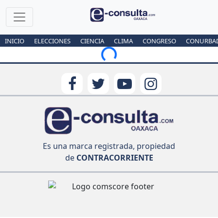
INICIO
ELECCIONES
CIENCIA
CLIMA
CONGRESO
CONURBA
Loading...
Es una marca registrada, propiedad
de
CONTRACORRIENTE